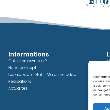
Informations
L
Qui sommes-nous ?
M
Notre concept
P
Les aides de l’état – Ma prime adapt’
P
Pour offrir 
Réalisations
C
cookies pour
à ces techn
Actualités
de navigatio
consentement
Ac