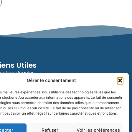
iens Utiles
entions légales
Gérer le consentement
olitique de confidentialité
olitique de cookies (UE)
les meilleures expériences, nous utilisons des technologies telles que les
GV
 stocker et/ou accéder aux informations des appareils. Le fait de consentir
ologies nous permettra de traiter des données telles que le comportement
Contactez nous
n ou les ID uniques sur ce site. Le fait de ne pas consentir ou de retirer son
 peut avoir un effet négatif sur certaines caractéristiques et fonctions.
cepter
Refuser
Voir les préférences