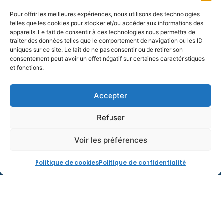
Êtes-vous propriétaire occupant ou locataire ?
Pour offrir les meilleures expériences, nous utilisons des technologies
telles que les cookies pour stocker et/ou accéder aux informations des
Sélectionner
appareils. Le fait de consentir à ces technologies nous permettra de
traiter des données telles que le comportement de navigation ou les ID
Revenu fiscal de référence
uniques sur ce site. Le fait de ne pas consentir ou de retirer son
consentement peut avoir un effet négatif sur certaines caractéristiques
Sélectionner
et fonctions.
Composition du foyer
Sélectionner
Accepter
0 / 180
Refuser
Voir les préférences
Réalisations
Devis gratuit
Politique de cookies
Politique de confidentialité
J’accepte que mes données personnelles soient
utilisées pour traiter ma demande.