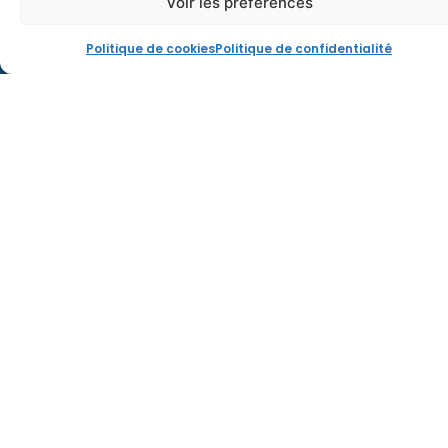
Voir les préférences
solutions rapides et adaptées à vos besoins
Réalisations
Devis gratuit
spécifiques.
Politique de cookies
Politique de confidentialité
Contactez-nous dès aujourd’hui pour discuter de
vos projets !
Demandez votre devis
Actualités
Articles Récents