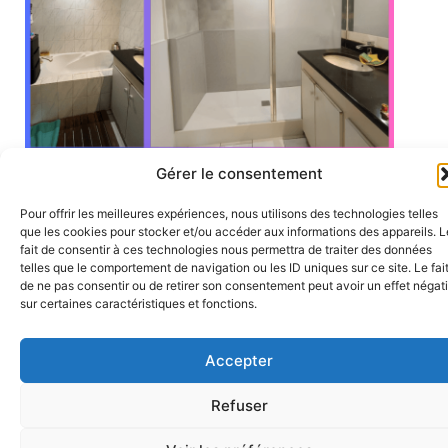
Gérer le consentement
Pour offrir les meilleures expériences, nous utilisons des technologies telles
Contactez-nous
pour
que les cookies pour stocker et/ou accéder aux informations des appareils. L
fait de consentir à ces technologies nous permettra de traiter des données
vos futurs projets de
telles que le comportement de navigation ou les ID uniques sur ce site. Le fai
de ne pas consentir ou de retirer son consentement peut avoir un effet négati
rénovation sanitaire
sur certaines caractéristiques et fonctions.
Vous êtes
bailleur social
et vous cherchez une
Accepter
solution durable et fiable pour la rénovation de
Refuser
vos salles de bain ?
AMPAH
est là pour vous accompagner avec des