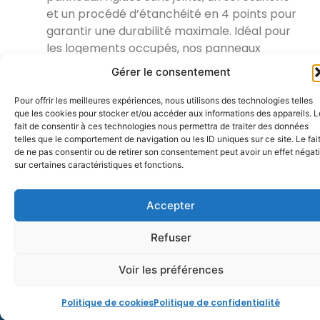
et un procédé d’étanchéité en 4 points pour
garantir une durabilité maximale. Idéal pour
les logements occupés, nos panneaux
permettent des modifications futures sans
Gérer le consentement
travaux destructeurs, offrant ainsi une
solution pratique et durable pour les hôtels
Pour offrir les meilleures expériences, nous utilisons des technologies telles
que les cookies pour stocker et/ou accéder aux informations des appareils. L
et les bailleurs sociaux.
fait de consentir à ces technologies nous permettra de traiter des données
telles que le comportement de navigation ou les ID uniques sur ce site. Le fai
Contactez-nous
dès aujourd’hui
pour
de ne pas consentir ou de retirer son consentement peut avoir un effet négati
remplacer votre baignoire par une douche
sur certaines caractéristiques et fonctions.
et profiter d’une solution durable et fiable
pour votre salle de bain !
Accepter
Demandez votre devis
Refuser
Voir les préférences
Actualités
Réalisations
Devis gratuit
Politique de cookies
Politique de confidentialité